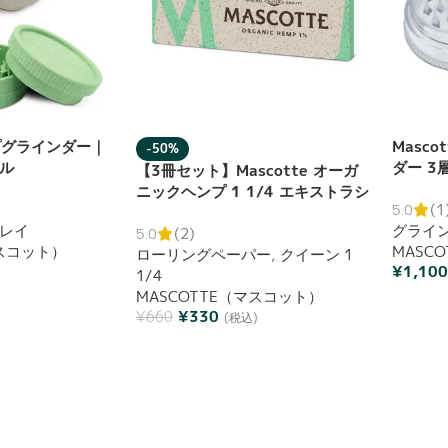
ンプグラインダー｜
Masc
-50%
ル
ダー 3
【3冊セット】Mascotte オーガ
ニックヘンプ 1 1/4 エキストラシ
5.0
(1
ン 50枚入り ローリングペーパー
レイ
グライ
巻紙 ブックレット
5.0
(2)
マスコット）
MASC
ローリングペーパー
,
クイーン 1
¥
1,10
1/4
MASCOTTE（マスコット）
¥
330
¥
660
(税込)