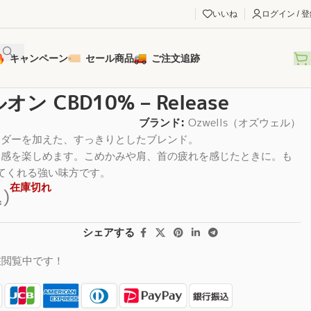
いいね
ログイン / 
キャンペーン
セール商品
ご注文追跡
オン CBD10% – Release
ブランド:
Ozwells（オズウェル）
ンダーを加えた、すっきりとしたブレンド。
用感を楽しめます。こめかみや肩、首の疲れを感じたときに。も
）してくれる強い味方です。
在庫切れ
)
シェアする
在閲覧中です！