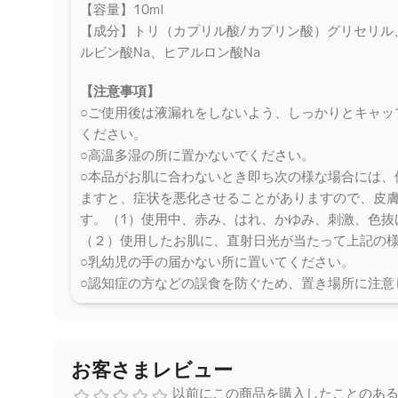
【容量】10ml
【成分】トリ（カプリル酸/カプリン酸）グリセリル
ルビン酸Na、ヒアルロン酸Na
【注意事項】
○ご使用後は液漏れをしないよう、しっかりとキャッ
ください。
○高温多湿の所に置かないでください。
○本品がお肌に合わないとき即ち次の様な場合には、
ますと、症状を悪化させることがありますので、皮
す。（1）使用中、赤み、はれ、かゆみ、刺激、色抜
（２）使用したお肌に、直射日光が当たって上記の
○乳幼児の手の届かない所に置いてください。
○認知症の方などの誤食を防ぐため、置き場所に注意
お客さまレビュー
以前にこの商品を購入したことのあ