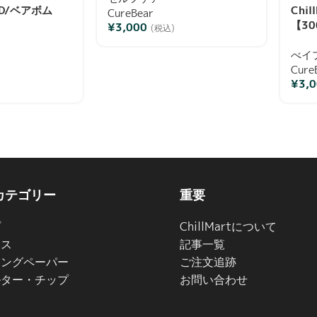
BD/ベアボム
Chi
CureBear
【30
¥
3,000
(税込)
べイ
Cure
¥
3,
カテゴリー
重要
プ
ChillMartについて
イス
記事一覧
リングペーパー
ご注文追跡
ルター・チップ
お問い合わせ