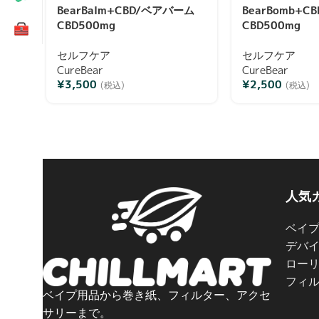
BearBalm+CBD/ベアバーム
BearBomb+C
CBD500mg
CBD500mg
セルフケア
セルフケア
CureBear
CureBear
¥
3,500
¥
2,500
(税込)
(税込)
人気
ベイ
デバ
ロー
フィ
ベイプ用品から巻き紙、フィルター、アクセ
サリーまで。