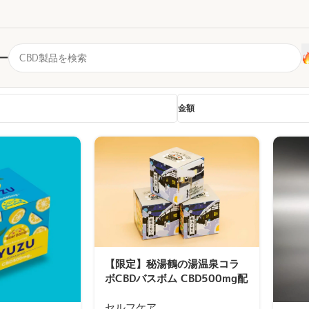
ー
金額
【限定】秘湯鶴の湯温泉コラ
ボCBDバスボム CBD500mg配
合
セルフケア