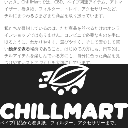
いとき。ChillMartでは、CBD、ベイプ関連アイテム、アトマ
イザー、巻き紙、フィルター、トレイ、アクセサリーなど、
チルにまつわるさまざまな商品を取り扱っています。
私たちが目指しているのは、ただ商品を並べるだけのオンラ
インショップではありません。コンビニで必要なものを手に
取るように、わかりやすく、選びやすく、そして安心して買
い物ができる場所であること。はじめての方にも、日常的に
続きを表示
チルアイテムを楽しんでいる方にも、自分に合った商品を見
つけやすいストアづくりを大切にしています。
チルに必要なものを、必要なときに、わかりやすく。
ChillMartは、あなたの毎日に寄り添うオンラインコンビニで
す。
ベイプ用品から巻き紙、フィルター、アクセサリーまで。