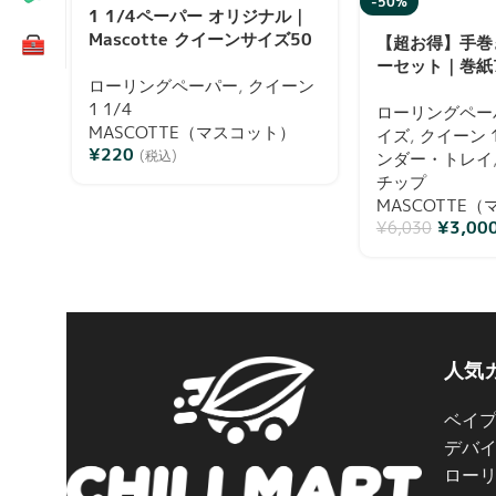
-50%
1 1/4ペーパー オリジナル｜
Mascotte クイーンサイズ50
【超お得】手巻
枚
ーセット｜巻紙
ローリングペーパー
,
クイーン
ー・グラインダ
1 1/4
非売品ステッカ
ローリングペー
MASCOTTE（マスコット）
Mascotte（
イズ
,
クイーン 1
¥
220
(税込)
ンダー・トレイ
チップ
MASCOTTE
¥
3,00
¥
6,030
人気
ベイ
デバ
ロー