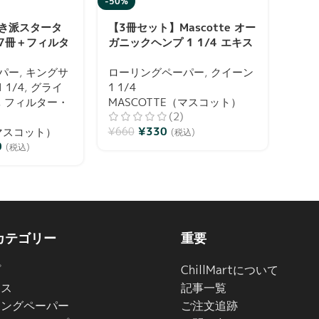
-50%
き派スタータ
【3冊セット】Mascotte オー
7冊＋フィルタ
ガニックヘンプ 1 1/4 エキス
ー・トレイ＋
トラシン 50枚入り ローリン
ー｜
パー
,
キングサ
グペーパー 巻紙 ブックレット
ローリングペーパー
,
クイーン
マスコット）
 1/4
,
グライ
1 1/4
,
フィルター・
MASCOTTE（マスコット）
(2)
¥
330
（マスコット）
¥
660
(税込)
0
(税込)
カテゴリー
重要
プ
ChillMartについて
イス
記事一覧
リングペーパー
ご注文追跡