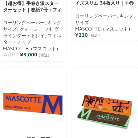
イズスリム 34枚入り｜手巻
【超お得】手巻き派スター
きタバコ・ジョイント用巻
ターセット｜巻紙7冊＋フィ
紙 | Mascotte（マスコッ
ローリングペーパー
,
キング
ルター・グラインダー・ト
ト）
サイズ
レイ＋非売品ステッカー｜
ローリングペーパー
,
キング
MASCOTTE（マスコット）
Mascotte（マスコット）
サイズ
,
クイーン 1 1/4
,
グ
¥
220
ラインダー・トレイ
,
フィル
(税込)
ター・チップ
MASCOTTE（マスコット）
¥
3,000
¥
6,030
(税込)