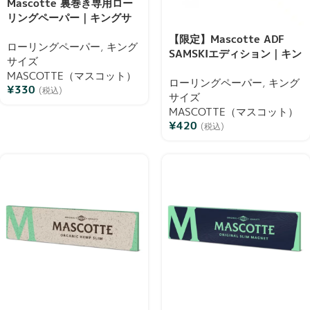
Mascotte 裏巻き専用ロー
リングペーパー｜キングサ
イズ・34枚入り｜インサイ
【限定】Mascotte ADF
ドアウト・マグネット開閉
ローリングペーパー
,
キング
SAMSKIエディション｜キン
式
サイズ
グサイズ＋チップ付 ローリ
MASCOTTE（マスコット）
ングペーパーコンビパック
ローリングペーパー
,
キング
¥
330
(税込)
(各34枚入り)
サイズ
MASCOTTE（マスコット）
¥
420
(税込)