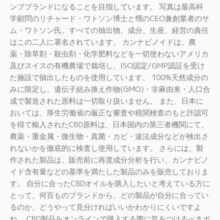
ンプブランドになることを目指しています。 写真は最高科
学顧問のリチャード・ワトソン博士と甥のCEO兼創業者のサ
ム・ワトソン氏。すべての抽出物、成分、生産、経営の責任
はこの二人に署名されています。 カンナビノイドは、農
薬・除草剤・殺虫剤・化学肥料などを一切使わないアメリカ
及びスイスの有機農場で栽培し、ISO認定/GMP認証を受け
た施設で抽出したものを使用しています。 100%天然成分の
みに限定し、遺伝子組み換え作物(GMO)・非麻由来・人口合
成で製造された原料は一切取り扱いません。 また、日本に
おいては、厚生労働省の厳正な審査や税関検査のもと許認可
を得て輸入されたCBD原料は、日本国内の第三者機関にて、
農薬・重金属・微生物・真菌・カビ・違法成分などが検出さ
れないかを徹底的に検査し使用しています。 さらには、製
作された製品は、販売前に再度成分分析を行い、カンナビノ
イド含有量などの基準を満たした製品のみを販売しておりま
す。 自分に合ったCBDオイルを購入したいと考えている方に
とって、何百ものブランドから、どの製品が自分に合ってい
るのか、どうやって見分ければいいかわかりにくいですよ
ね。 CBD製品をオンラインで購入する際に気をつけるべきポ