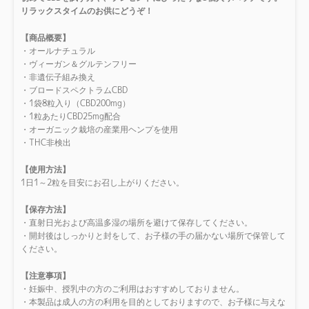
リラックスタイムのお供にどうぞ！
【商品概要】
・オールナチュラル
・ヴィーガン＆グルテンフリー
・非遺伝子組み換え
・ブロードスペクトラムCBD
・1袋8粒入り（CBD200mg）
・1粒あたりCBD25mg配合
・オーガニック栽培の産業用ヘンプを使用
・THC非検出
【使用方法】
1日1～2粒を目安にお召し上がりください。
【保存方法】
・直射日光および高温多湿の場所を避けて保存してください。
・開封後はしっかりと封をして、お子様の手の届かない場所で保管して
ください。
【注意事項】
・妊娠中、授乳中の方のご利用はおすすめしておりません。
・本製品は成人の方の利用を目的としておりますので、お子様に与えな