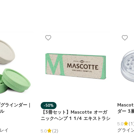
ンプグラインダー｜
Masc
-50%
ル
ダー 3
【3冊セット】Mascotte オーガ
ニックヘンプ 1 1/4 エキストラシ
5.0
(1
ン 50枚入り ローリングペーパー
レイ
グライ
巻紙 ブックレット
5.0
(2)