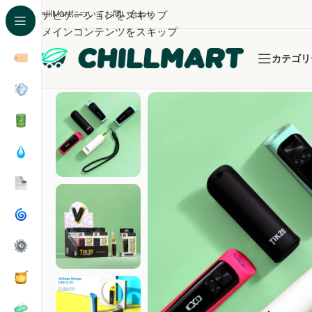
ChillMartについて
ナビゲーションをスキップ
お問い合わせ
メインコンテンツをスキップ
カテゴリ
ホーム
/
デバイス・アトマイザー
/
ベイプデバイス（51