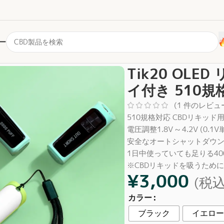
ー
0規格）
/
Tik20 OLED リキッド用バッテリー ディスプレイ付き 5
Tik20 OL
イ付き 510規
(
1
件のレビュ
510規格対応 CBDリキッド
電圧調整1.8V ~ 4.2V (0.
安全なオートシャットダウ
1日中使っていても足りる40
※CBDリキッドを吸うため
¥
3,000
(税込
カラー
ブラック
イエロー