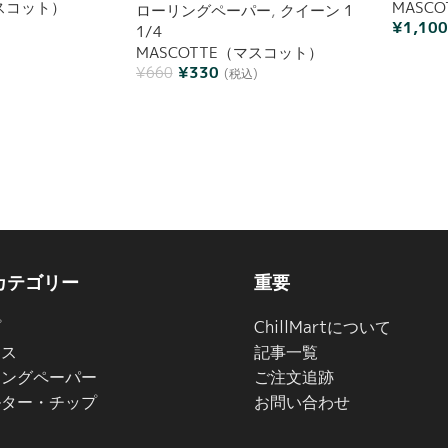
マスコット）
MASC
ローリングペーパー
,
クイーン 1
¥
1,10
1/4
MASCOTTE（マスコット）
¥
330
¥
660
(税込)
カテゴリー
重要
プ
ChillMartについて
イス
記事一覧
リングペーパー
ご注文追跡
ルター・チップ
お問い合わせ