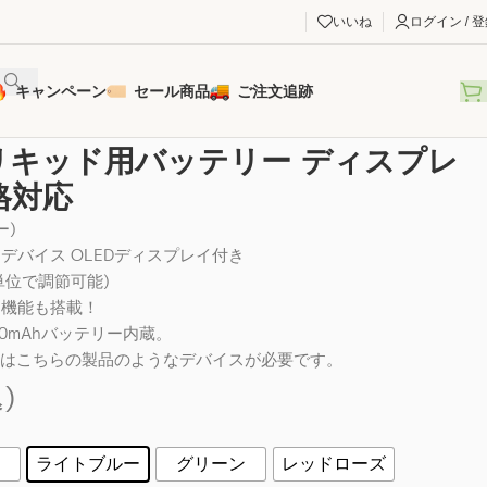
いいね
ログイン / 
キャンペーン
セール商品
ご注文追跡
10規格対応
ED リキッド用バッテリー ディスプレ
格対応
ー)
用デバイス OLEDディスプレイ付き
1V単位で調節可能)
ン機能も搭載！
0mAhバッテリー内蔵。
にはこちらの製品のようなデバイスが必要です。
)
ライトブルー
グリーン
レッドローズ