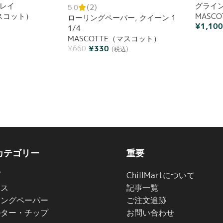
レイ
グライ
巻紙 ブックレット
5.0
(2)
マスコット）
MASC
ローリングペーパー
,
クイーン 1
¥
1,10
1/4
MASCOTTE（マスコット）
¥
330
¥
660
(税込)
カテゴリー
重要
プ
ChillMartについて
イス
記事一覧
リングペーパー
ご注文追跡
ルター・チップ
お問い合わせ