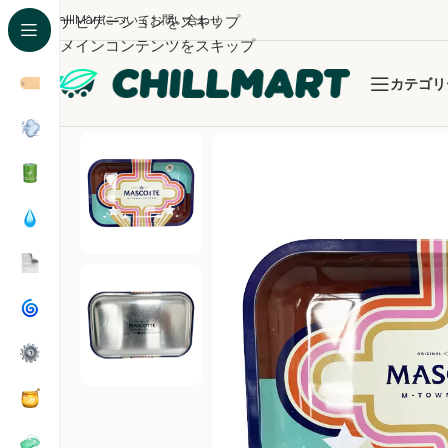
ChillMartについて
ナビゲーションをスキップ
お問い合わせ
メインコンテンツをスキップ
カテゴリ
ホーム
/
グラインダー・トレイ
/
Mascotte ローリン