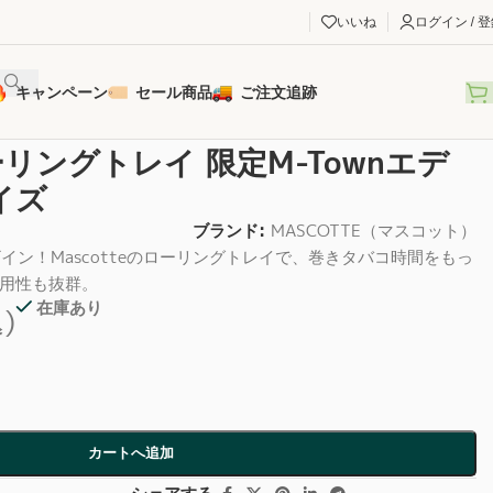
いいね
ログイン / 
キャンペーン
セール商品
ご注文追跡
ローリングトレイ 限定M-Townエデ
イズ
ブランド:
MASCOTTE（マスコット）
イン！Mascotteのローリングトレイで、巻きタバコ時間をもっ
用性も抜群。
在庫あり
)
カートへ追加