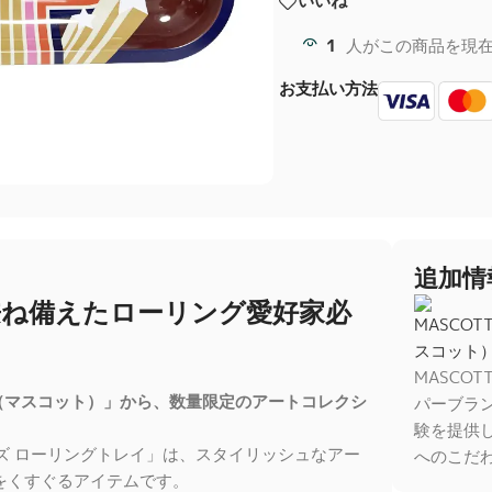
いいね
1
人がこの商品を現
お支払い方法
追加情
兼ね備えたローリング愛好家必
MASCO
e（マスコット）」から、数量限定のアートコレクシ
パーブラ
験を提供
Mサイズ ローリングトレイ」は、スタイリッシュなアー
へのこだ
をくすぐるアイテムです。