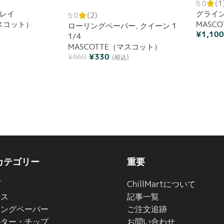
5.0
(1
ン 50枚入り ローリングペーパー
レイ
グライ
巻紙 ブックレット
5.0
(2)
マスコット）
MASC
ローリングペーパー
,
クイーン 1
¥
1,10
1/4
MASCOTTE（マスコット）
¥
330
¥
660
(税込)
カテゴリー
重要
プ
ChillMartについて
イス
記事一覧
リングペーパー
ご注文追跡
ルター・チップ
お問い合わせ