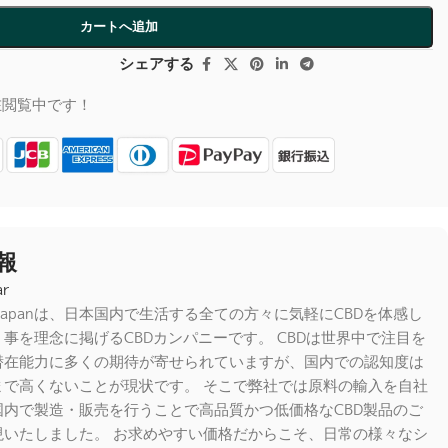
カートへ追加
シェアする
在閲覧中です！
報
earJapanは、日本国内で生活する全ての方々に気軽にCBDを体感し
事を理念に掲げるCBDカンパニーです。 CBDは世界中で注目を
潜在能力に多くの期待が寄せられていますが、国内での認知度は
まで高くないことが現状です。 そこで弊社では原料の輸入を自社
国内で製造・販売を行うことで高品質かつ低価格なCBD製品のご
現いたしました。 お求めやすい価格だからこそ、日常の様々なシ