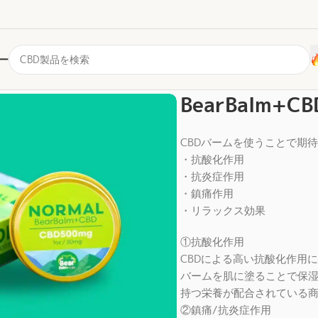
ー
500mg
BearBalm+
CBDバームを使うことで期
・抗酸化作用
・抗炎症作用
・鎮痛作用
・リラックス効果
①抗酸化作用
CBDによる高い抗酸化作用
バームを肌に塗ることで保湿
持つ栄養が配合されている
②鎮痛/抗炎症作用