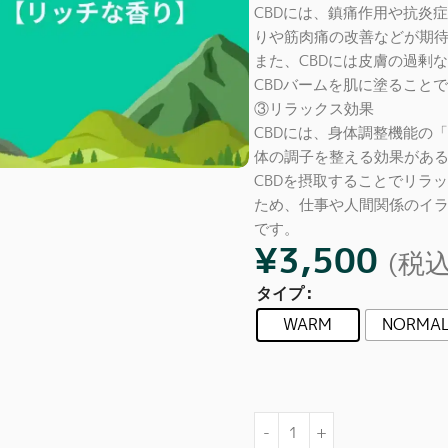
CBDには、鎮痛作用や抗炎
りや筋肉痛の改善などが期
また、CBDには皮膚の過剰
CBDバームを肌に塗ること
③リラックス効果
CBDには、身体調整機能の
体の調子を整える効果があ
CBDを摂取することでリラ
ため、仕事や人間関係のイ
です。
¥
3,500
(税込
タイプ
WARM
NORMA