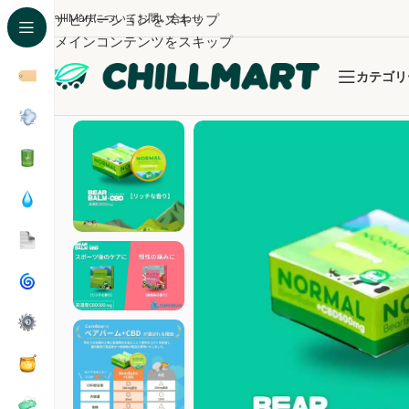
ChillMartについて
ナビゲーションをスキップ
お問い合わせ
メインコンテンツをスキップ
カテゴリ
ホーム
/
セルフケア
/
BearBalm+CBD/ベアバーム CBD