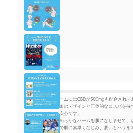
商品説明
CBD 500mg
こちらの可愛いバームにはCBDが500mgも配合され
す。可愛らしいくまのデザインと圧倒的なコスパを持つ
ることはないので安心です。
シルクのようになめらかなバームを肌になじませて、
軽いテクスチャーで肌に素早くなじみ、潤いとハリを与