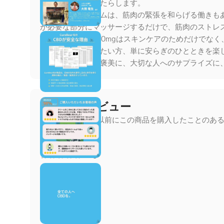
ュな肌の感覚をもたらします。
さらに、このバームは、筋肉の緊張を和らげる働きも
が必要な部分にマッサージするだけで、筋肉のストレ
ベアバームCBD500mgはスキンケアのためだけでな
みや辛さを和らげたい方、単に安らぎのひとときを楽
頑張る自分へのご褒美に、大切な人へのサプライズに、
お客さまレビュー
以前にこの商品を購入したことのあ
0 件のレビュー
0
0
0
0
0