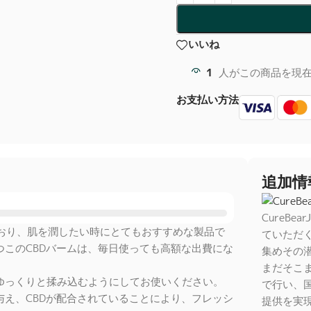
いいね
1
人がこの商品を現
お支払い方法
追加情
CureB
ており、肌を潤したい時にとてもおすすめな製品で
ていただく
このCBDバームは、毎日使っても高額な出費にな
集めその
まだそこ
ゆっくりと揉み込むようにしてお使いください。
で行い、
え、CBDが配合されていることにより、フレッシ
提供を実