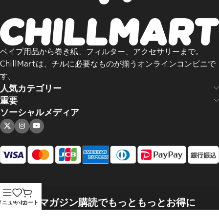
ベイプ用品から巻き紙、フィルター、アクセサリーまで。
ChillMartは、チルに必要なものが揃うオンラインコンビニで
す。
人気カテゴリー
重要
ソーシャルメディア
メールマガジン購読でもっともっとお得に
メニュー
いいね
カート