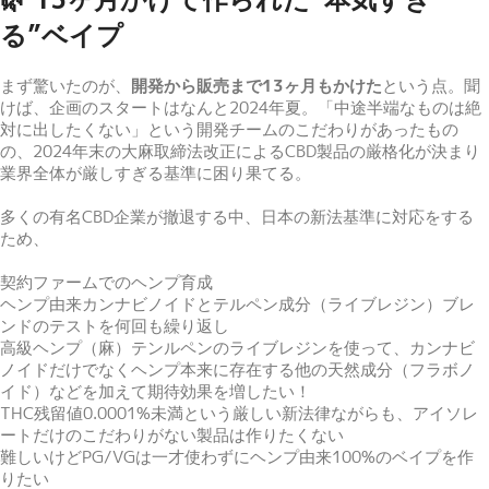
る”ベイプ
まず驚いたのが、
開発から販売まで13ヶ月もかけた
という点。聞
けば、企画のスタートはなんと2024年夏。「中途半端なものは絶
対に出したくない」という開発チームのこだわりがあったもの
の、2024年末の大麻取締法改正によるCBD製品の厳格化が決まり
業界全体が厳しすぎる基準に困り果てる。
多くの有名CBD企業が撤退する中、日本の新法基準に対応をする
ため、
契約ファームでのヘンプ育成
ヘンプ由来カンナビノイドとテルペン成分（ライブレジン）ブレ
ンドのテストを何回も繰り返し
高級ヘンプ（麻）テンルペンのライブレジンを使って、カンナビ
ノイドだけでなくヘンプ本来に存在する他の天然成分（フラボノ
イド）などを加えて期待効果を増したい！
THC残留値0.0001%未満という厳しい新法律ながらも、アイソレ
ートだけのこだわりがない製品は作りたくない
難しいけどPG/VGは一才使わずにヘンプ由来100%のベイプを作
りたい