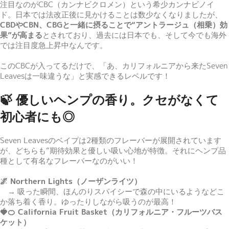
注目なのがCBC（カンナビクロメン）という希少カンナビノイ
ド。日本では法改正後に見かけることは数少なくなりましたが、
CBDやCBN、CBGと一緒に摂ることで“アントラージュ（相乗）効
果”が高まる
とされており、過去には日本でも、そして今でも海外
では注目度急上昇中なんです。
このCBCが入ってるだけで、「あ、カリフォルニアから来たSeven
Leavesは一味違うな」と実感できるレベルです！
🍃 優しいヘンプの香り。クセがなくて
初心者にも◎
Seven Leavesのベイプは2種類のフレーバーが展開されています
が、どちらも“期待効果と優しい吸い心地が特徴。それにヘンプ品
種として有名なフレーバーなのがいい！
🌌 Northern Lights（ノーザンライツ）
→ 吸った瞬間、ほんのりスパイシーで森の中にいるようなどこ
か落ち着く香り。ゆったりしながら吸うのが最高！
🍓🍊 California Fruit Basket（カリフォルニア・フルーツバス
ケット）