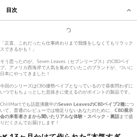
目次
「正直、これだったら仕事終わりまで我慢をしなくてもリラック
スできるかも！」
そう思ったのが、Seven Leaves（セブンリーブス）のCBDベイ
プ。アメリカ西海岸で人気を集めていたこのブランドが、ついに
日本にやってきました！
今回のシリーズはCBG優勢ベイプとなっているので昼夜問わずに
いつでもちょっとした息抜きに使えるのがポイントの製品です。
ChillMartでも話題沸騰中の
Seven LeavesのCBDベイプ2種
につ
いて、普通のレビューでは物足りないあなたのために、
CBD展示
会の来客者さまから聞いたリアルな体験・スペック・裏話
まで盛
りだくさんでお届けします！
🌿 13ヶ月かけて作られた“本気すぎ