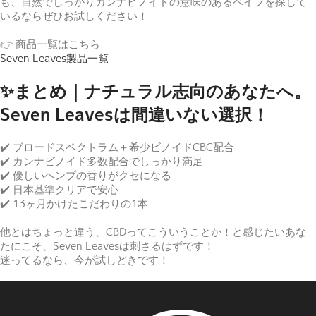
も、自然でしっかりカンナビノイドの意味のあるベイプを探して
いるならぜひお試しください！
👉 商品一覧はこちら
Seven Leaves製品一覧
✨まとめ｜ナチュラル志向のあなたへ。
Seven Leavesは間違いない選択！
✔️ ブロードスペクトラム＋希少ビノイドCBC配合
✔️ カンナビノイド多数配合でしっかり満足
✔️ 優しいヘンプの香りがクセになる
✔️ 日本基準クリアで安心
✔️ 13ヶ月かけたこだわりの1本
他とはちょっと違う、CBDってこういうことか！と感じたいあな
たにこそ、Seven Leavesは刺さるはずです！
迷ってるなら、今が試しどきです！