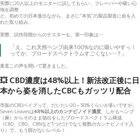
実際に20人以上のモニターに試してもらい、フレーバーや吸い心
地を調整
と、初めての日本進出ながら、まさに”本気”の製品製造に命を入
れた取り組み。
実際、試作段階からのテスターも、第一印象は…
「え、これ天然ヘンプ由来100%なのに吸いやすっ！
ってか、ブロードスペクトラムすごくない…？」
素直この声を聞いて驚きました。
💥 CBD濃度は48%以上！新法改正後に日
本から姿を消したCBCもガッツリ配合
市販のCBDベイプって、だいたい20～30%くらいが多いですが、
Seven Leavesは
48%以上のカンナビノイド濃度
。しかもヘンプ
（麻）からそのまま抽出をしたブロードスペクトラム構成
（CBD、CBG、CBNなど1つだけでなく複数のカンナビノイド入
り）で、もう隙がないレベル！