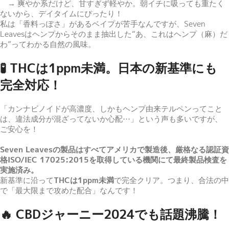
→ 爽やか系だけど、甘すぎず軽やか。朝イチに吸っても重たく
ないから、デイタイムにぴったり！
私は「香料っぽさ」があるベイプが苦手なんですが、Seven
Leavesはヘンプからそのまま抽出した“あ、これはヘンプ（麻）だ
わ”ってわかる自然の風味。
🧪 THCは1ppm未満。日本の新基準にも
完全対応！
「カンナビノイドが高濃度、しかもヘンプ由来テルペンってこと
は、違法成分が混ざってないか心配…」という声も多いですが、
ご安心を！
Seven Leavesの製品はすべてアメリカで製造後、厳格なる認証資
格ISO/IEC 17025:2015を取得している機関にて最終製品検査を
実施済み。
新基準に沿って
THCは1ppm未満
で完全クリア。つまり、合法の中
で「最大限まで攻めた配合」なんです！
🔥 CBDジャーニー2024でも話題沸騰！