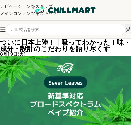
ナビゲーションをスキップ
メインコンテンツをスキップ
【超注目】Seven LeavesのCBDベイプが
ついに日本上陸！｜吸ってわかった！味・
成分・設計のこだわりを語り尽くす
8月19日(火)