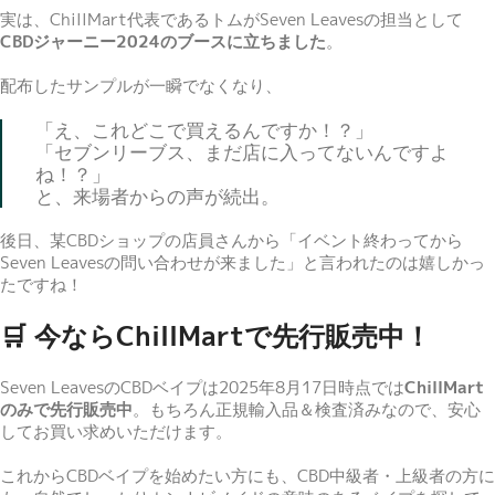
実は、ChillMart代表であるトムがSeven Leavesの担当として
CBDジャーニー2024のブースに立ちました
。
配布したサンプルが一瞬でなくなり、
「え、これどこで買えるんですか！？」
「セブンリーブス、まだ店に入ってないんですよ
ね！？」
と、来場者からの声が続出。
後日、某CBDショップの店員さんから「イベント終わってから
Seven Leavesの問い合わせが来ました」と言われたのは嬉しかっ
たですね！
🛒 今ならChillMartで先行販売中！
Seven LeavesのCBDベイプは2025年8月17日時点では
ChillMart
のみで先行販売中
。もちろん正規輸入品＆検査済みなので、安心
してお買い求めいただけます。
これからCBDベイプを始めたい方にも、CBD中級者・上級者の方に