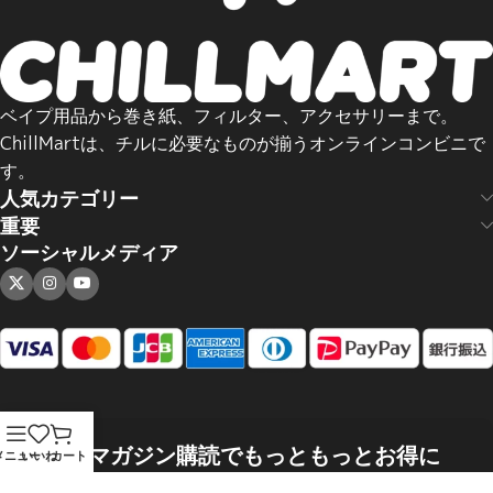
ベイプ用品から巻き紙、フィルター、アクセサリーまで。
ChillMartは、チルに必要なものが揃うオンラインコンビニで
す。
人気カテゴリー
重要
ソーシャルメディア
メールマガジン購読でもっともっとお得に
メニュー
いいね
カート