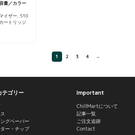
容量／カラー
通電確認済み
マイザー
,
510
カートリッジ
1
2
3
4
→
カテゴリー
Important
プ
ChillMartについて
イス
記事一覧
リングペーパー
ご注文追跡
ルター・チップ
Contact