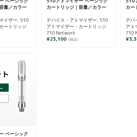
ー ベーシック
510アトマイザー ベーシック
51
容量／カラー
カートリッジ｜容量／カラー
カー
通電確認済み
／本数選択可・通電確認済み
／本
マイザー
,
510
デバイス・アトマイザー
,
510
デバ
カートリッジ
アトマイザー・カートリッジ
アト
710 Network
710 
¥
23,100
¥
3,
(税込)
ー ベーシック