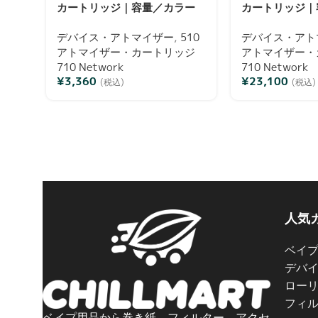
カートリッジ｜容量／カラー
カートリッジ｜
／本数選択可・通電確認済み
／本数選択可・
デバイス・アトマイザー
,
510
デバイス・アト
アトマイザー・カートリッジ
アトマイザー・
710 Network
710 Network
¥
3,360
¥
23,100
(税込)
(税込)
人気
ベイ
デバ
ロー
フィ
ベイプ用品から巻き紙、フィルター、アクセ