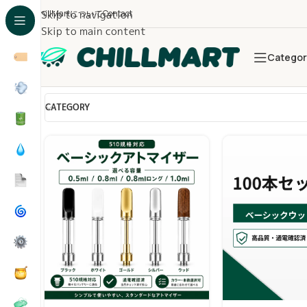
ChillMartについて
Skip to navigation
Contact
Skip to main content
Categor
Showing 1–12 of 47 results
CATEGORY