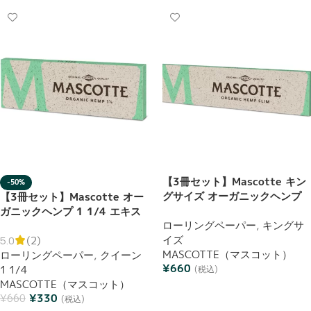
【3冊セット】Mascotte キン
-50%
グサイズ オーガニックヘンプ
【3冊セット】Mascotte オー
スリム 34枚入り ローリングペ
ガニックヘンプ 1 1/4 エキス
ーパー 巻紙 ブックレット
ローリングペーパー
,
キングサ
トラシン 50枚入り ローリング
イズ
ペーパー 巻紙 ブックレット
5.0
(2)
MASCOTTE（マスコット）
ローリングペーパー
,
クイーン
¥
660
1 1/4
(税込)
MASCOTTE（マスコット）
お買い物カゴに追加
¥
330
¥
660
(税込)