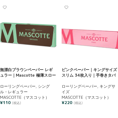
無漂白ブラウンペーパー レギ
ピンクペーパー｜キングサイズ
ュラー｜Mascotte 極薄スロー
スリム 34枚入り｜手巻きタバ
バーニング 50枚
コ・ジョイント用巻紙 |
ローリングペーパー
,
シング
Mascotte（マスコット）
ローリングペーパー
,
キングサ
ル・レギュラー
イズ
MASCOTTE（マスコット）
MASCOTTE（マスコット）
¥
110
¥
220
(税込)
(税込)
お買い物カゴに追加
お買い物カゴに追加