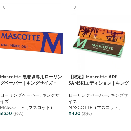
Mascotte 裏巻き専用ローリン
【限定】Mascotte ADF
グペーパー｜キングサイズ・
SAMSKIエディション｜キング
34枚入り｜インサイドアウ
サイズ＋チップ付 ローリング
ト・マグネット開閉式
ローリングペーパー
,
キングサ
ペーパーコンビパック (各34枚
ローリングペーパー
,
キングサ
イズ
入り)
イズ
MASCOTTE（マスコット）
MASCOTTE（マスコット）
¥
330
¥
420
(税込)
(税込)
お買い物カゴに追加
お買い物カゴに追加