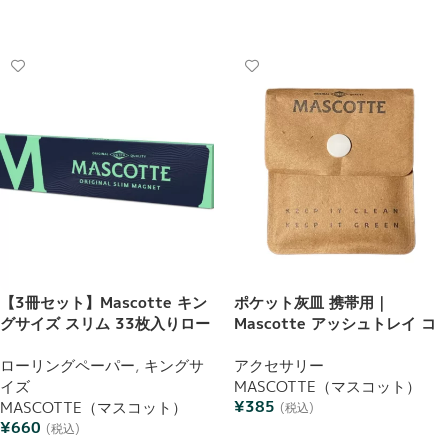
お買い物カゴに追加
【3冊セット】Mascotte キン
ポケット灰皿 携帯用｜
グサイズ スリム 33枚入りロー
Mascotte アッシュトレイ コ
リングペーパー オリジナル マ
ンパクト
グネット開閉式 巻紙 ブックレ
ローリングペーパー
,
キングサ
アクセサリー
ット
イズ
MASCOTTE（マスコット）
¥
385
MASCOTTE（マスコット）
(税込)
¥
660
(税込)
お買い物カゴに追加