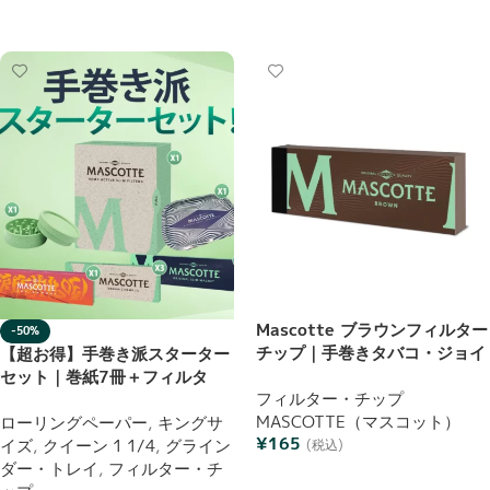
お買い物カゴに追加
Mascotte ブラウンフィルター
-50%
チップ｜手巻きタバコ・ジョイ
【超お得】手巻き派スターター
ント用｜ナチュラル仕様 50枚
セット｜巻紙7冊＋フィルタ
入り
フィルター・チップ
ー・グラインダー・トレイ＋非
MASCOTTE（マスコット）
売品ステッカー｜
ローリングペーパー
,
キングサ
¥
165
Mascotte（マスコット）
イズ
,
クイーン 1 1/4
,
グライン
(税込)
ダー・トレイ
,
フィルター・チ
お買い物カゴに追加