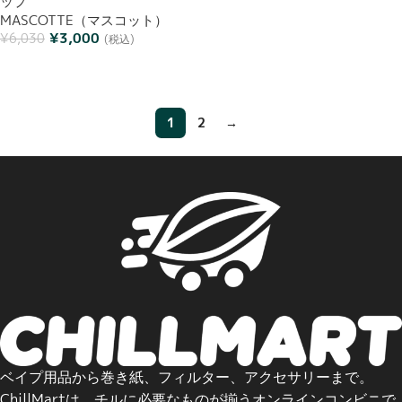
ップ
MASCOTTE（マスコット）
¥
3,000
¥
6,030
(税込)
お買い物カゴに追加
1
2
→
ベイプ用品から巻き紙、フィルター、アクセサリーまで。
ChillMartは、チルに必要なものが揃うオンラインコンビニで